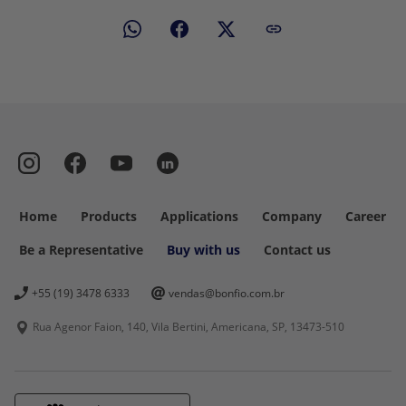
Home
Products
Applications
Company
Career
Be a Representative
Buy with us
Contact us
+55 (19) 3478 6333
vendas@bonfio.com.br
Rua Agenor Faion, 140, Vila Bertini, Americana, SP,
13473-510