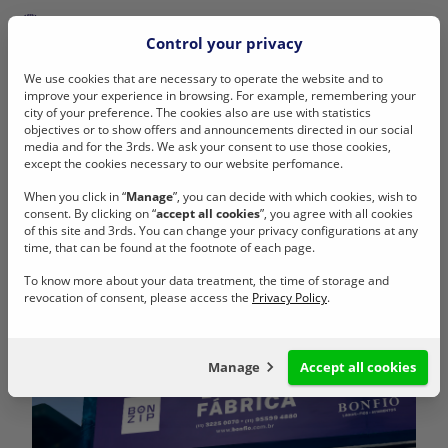
Control your privacy
We use cookies that are necessary to operate the website and to
improve your experience in browsing. For example, remembering your
city of your preference. The cookies also are use with statistics
BONFIO
Buy with us
Bom Retiro
objectives or to show offers and announcements directed in our social
media and for the 3rds. We ask your consent to use those cookies,
Bom Retiro
except the cookies necessary to our website perfomance.
When you click in “
Manage
”, you can decide with which cookies, wish to
consent. By clicking on “
accept all cookies
”, you agree with all cookies
of this site and 3rds. You can change your privacy configurations at any
time, that can be found at the footnote of each page.
Share
To know more about your data treatment, the time of storage and
revocation of consent, please access the
Privacy Policy
.
Manage
Accept all cookies
Configuração de cookies