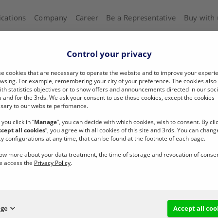
ications
Company
Career
Be a Representative
Buy with 
Control your privacy
e cookies that are necessary to operate the website and to improve your experi
owsing. For example, remembering your city of your preference. The cookies also
NFIO
Products
Sewing Threads & Yarns
STICK- HT7
ith statistics objectives or to show offers and announcements directed in our soci
 and for the 3rds. We ask your consent to use those cookies, except the cookies
STICK- HT70
sary to our website perfomance.
you click in “
Manage
”, you can decide with which cookies, wish to consent. By cli
ccept all cookies
”, you agree with all cookies of this site and 3rds. You can chang
cy configurations at any time, that can be found at the footnote of each page.
Textured polyamide yarn
ow more about your data treatment, the time of storage and revocation of consen
e access the
Privacy Policy
.
ge
Accept all coo