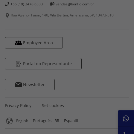
+55 (19) 3478 6333
vendas@bonfio.com.br
Rua Agenor Faion, 140, Vila Bertini, Americana, SP,
13473-510
Pencil Case
Employee Area
Portal do Representante
Newsletter
Privacy Policy
Set cookies
Português - BR
Espanõl
English