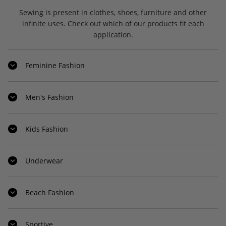
Sewing is present in clothes, shoes, furniture and other
infinite uses. Check out which of our products fit each
application.
Feminine Fashion
Men's Fashion
Kids Fashion
Casual Shirts
Trousers
Weatshirt
Jacket
Underwear
Social Shirt
Dress Pants
Sweatshirt
Jacket
Beach Fashion
Kids Overalls
Leather Jacket
Denim Jackets
Jeans
Sportive