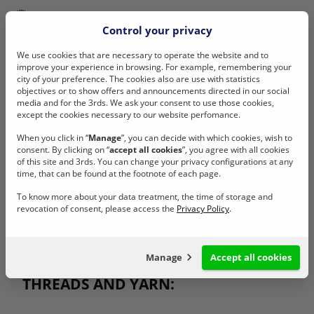
Control your privacy
We use cookies that are necessary to operate the website and to
improve your experience in browsing. For example, remembering your
city of your preference. The cookies also are use with statistics
Sweater
objectives or to show offers and announcements directed in our social
media and for the 3rds. We ask your consent to use those cookies,
except the cookies necessary to our website perfomance.
When you click in “
Manage
”, you can decide with which cookies, wish to
consent. By clicking on “
accept all cookies
”, you agree with all cookies
of this site and 3rds. You can change your privacy configurations at any
Share
time, that can be found at the footnote of each page.
To know more about your data treatment, the time of storage and
revocation of consent, please access the
Privacy Policy
.
RECOMMENDATIONS FOR SEWING
Manage
Accept all cookies
THREADS AND YARN:
Configuração de cookies